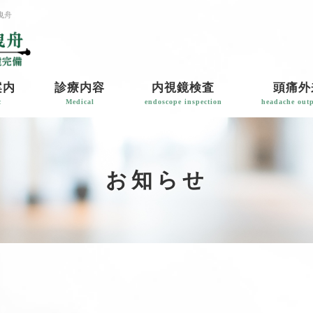
曳舟
案内
診療内容
内視鏡検査
頭痛外
c
Medical
endoscope inspection
headache outp
お知らせ