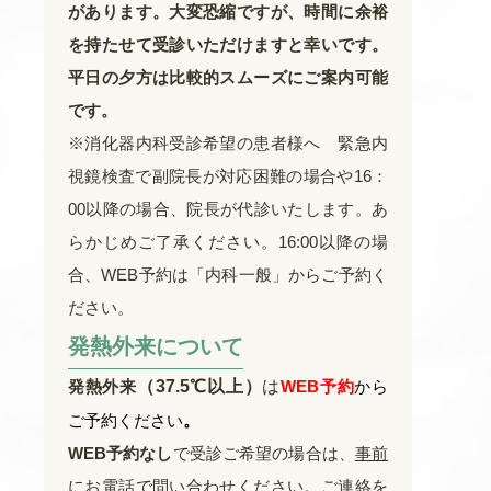
があります。大変恐縮ですが、
時間に余裕
を持たせて受診いただけますと幸いです。
平日の夕方は比較的スムーズにご案内可能
です。
※消化器内科受診希望の患者様へ 緊急内
視鏡検査で副院長が対応困難の場合や16：
00以降の場合、院長が代診いたします。あ
らかじめご了承ください。16:00以降の場
合、WEB予約は「内科一般」からご予約く
ださい。
発熱外来について
発熱外来
（37.5℃以上）
は
WEB予約
から
ご予約
ください
。
WEB予約なし
で受診ご希望の場合は、
事前
にお電話で問い合わせください。
ご連絡を