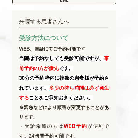
LINE
来院する患者さんへ
受診方法について
WEB、電話にてご予約可能です
当院は予約なしでも受診可能ですが、
事
前予約の方が
優先
です
。
30分の予約枠内に複数の患者様が予約さ
れています。
多少の待ち時間は必ず発生
する
ことをご承知おきください。
※緊急などにより順番が変更することがあ
ります。
・受診希望の方は
WEB予約
が便利で
す。
24時間予約可能
です。