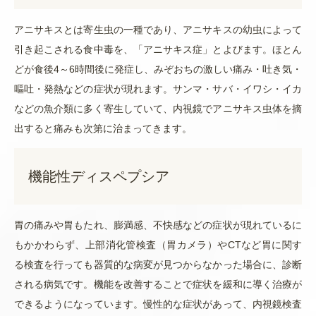
アニサキスとは寄生虫の一種であり、
アニサキスの幼虫によって
引き起こされる食中毒を、「アニサキス症」とよびます。
ほとん
どが食後4～6時間後に発症し、みぞおちの激しい痛み・吐き気・
嘔吐・発熱などの症状が現れます。サンマ・サバ・イワシ・イカ
などの魚介類に多く寄生していて、内視鏡でアニサキス虫体を摘
出すると痛みも次第に治まってきます。
機能性ディスペプシア
胃の痛みや胃もたれ、膨満感、不快感などの症状が現れているに
もかかわらず、上部消化管検査（胃カメラ）やCT
など胃に関す
る検査を行っても器質的な病変が見つからなかった場合に、診断
される病気です。機能を改善することで症状を緩和に導く治療が
できるようになっています。慢性的な症状があって、内視鏡検査