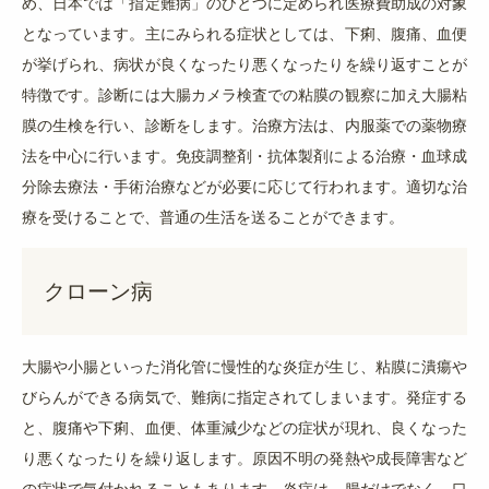
め、日本では「指定難病」のひとつに定められ医療費助成の対象
となっています。主にみられる症状としては、下痢、腹痛、血便
が挙げられ、病状が良くなったり悪くなったりを繰り返すことが
特徴です。診断には大腸カメラ検査での粘膜の観察に加え大腸粘
膜の生検を行い、診断をします。治療方法は、内服薬での薬物療
法を中心に行います。免疫調整剤・抗体製剤による治療・血球成
分除去療法・手術治療などが必要に応じて行われます。適切な治
療を受けることで、普通の生活を送ることができます。
クローン病
大腸や小腸といった消化管に慢性的な炎症が生じ、粘膜に潰瘍や
びらんができる病気で、難病に指定されてしまいます。発症する
と、腹痛や下痢、血便、体重減少などの症状が現れ、良くなった
り悪くなったりを繰り返します。原因不明の発熱や成長障害など
の症状で気付かれることもあります。炎症は、腸だけでなく、口