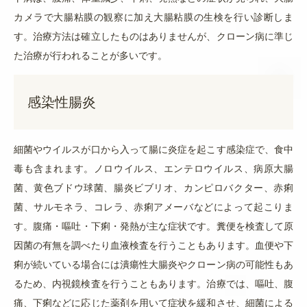
カメラで大腸粘膜の観察に加え大腸粘膜の生検を行い診断しま
す。治療方法は確立したものはありませんが、クローン病に準じ
た治療が行われることが多いです。
感染性腸炎
細菌やウイルスが口から入って腸に炎症を起こす感染症で、食中
毒も含まれます。ノロウイルス、エンテロウイルス、病原大腸
菌、黄色ブドウ球菌、腸炎ビブリオ、カンピロバクター、赤痢
菌、サルモネラ、コレラ、赤痢アメーバなどによって起こりま
す。
腹痛・嘔吐・下痢・発熱が主な症状です。糞便を検査して原
因菌の有無を調べたり血液検査を行うこともあります。血便や下
痢が続いている場合には潰瘍性大腸炎やクローン病の可能性もあ
るため、内視鏡検査を行うこともあります。治療では、嘔吐、腹
痛、下痢などに応じた薬剤を用いて症状を緩和させ、細菌による