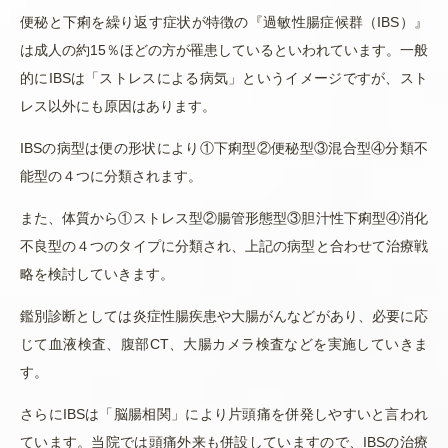
便秘と下痢を繰り返す症状が特徴の『過敏性腸症候群（IBS）』
は成人の約15％ほどの方が罹患しているといわれています。一般
的にIBSは「ストレスによる病気」というイメージですが、スト
レス以外にも原因はあります。
IBSの病型は便の形状により①下痢型②便秘型③混合型④分類不
能型の４つに分類されます。
また、体質から①ストレス型②腸管形態型③胆汁性下痢型④消化
不良型の４つのタイプに分類され、上記の病型と合わせて治療戦
略を検討していきます。
鑑別診断としては炎症性腸疾患や大腸がんなどがあり、必要に応
じて血液検査、腹部CT、大腸カメラ検査などを実施していきま
す。
さらにIBSは「脳腸相関」により片頭痛を併発しやすいと言われ
ています。当院では頭痛外来も併設していますので、IBSの治療