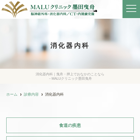
t
o
g
g
l
e
n
a
消化器内科
v
i
g
a
t
i
o
消化器内科｜曳舟・押上でおなかのことなら
n
－MALUクリニック墨田曳舟
ホーム
診療内容
消化器内科
食道の疾患