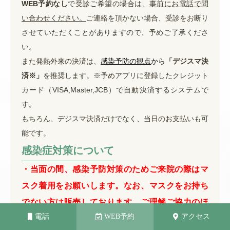
WEB予約なし
で受診ご希望の場合は、
事前にお電話で問
い合わせください。
ご連絡を頂かない場合、受診をお断り
させていただくことがありますので、予めご了承くださ
い。
また発熱外来の決済は、
感染予防の観点
から
「デジスマ決
済※」
を推奨します。※予めアプリに登録したクレジット
カード（VISA,Master,JCB）で自動決済するシステムで
す。
もちろん、デジスマ決済だけでなく、当日のお支払いも可
能です。
感染症対策について
・当面の間、感染予防対策のためご来院の際はマ
スク着用をお願いします。
なお、マスクをお持ち
でない方は
販売しております。ご理解ご協力のほ
電話
WEB予約
アクセス
ど宜しくお願い申し上げます。