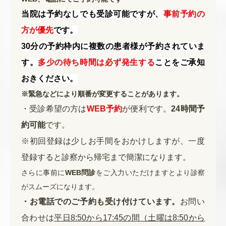
当院は予約なしでも受診可能ですが、
事前予約の
方が
優先
です
。
30分の予約枠内に複数の患者様が予約されていま
す。
多少の待ち時間は必ず発生する
ことをご承知
おきください。
※緊急などにより順番が変更することがあります。
・受診希望の方は
WEB予約
が便利です。
24時間予
約可能
です。
※初回登録は少しお手間をおかけしますが、一度
登録すると診察から帰宅まで簡潔になります。
さらに事前に
WEB問診
をご入力いただけますとより診察
がスムーズになります。
・お電話でのご予約も受け付けています。
お問い
合わせは
平日8:50から17:45の間（土曜は8:50から