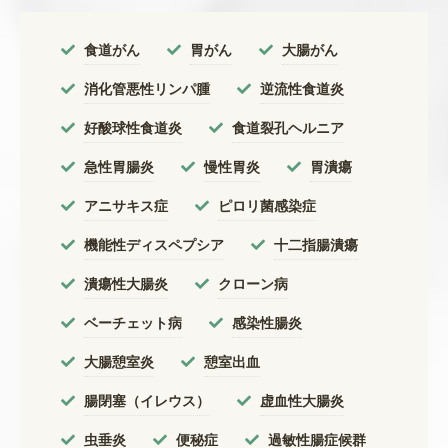
食道がん
胃がん
大腸がん
消化管悪性リンパ腫
逆流性食道炎
好酸球性食道炎
食道裂孔ヘルニア
急性胃腸炎
慢性胃炎
胃潰瘍
アニサキス症
ピロリ菌感染症
機能性ディスペプシア
十二指腸潰瘍
潰瘍性大腸炎
クローン病
ベーチェット病
感染性腸炎
大腸憩室炎
憩室出血
腸閉塞（イレウス）
虚血性大腸炎
虫垂炎
便秘症
過敏性腸症候群