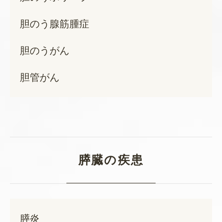
胆のう腺筋腫症
胆のうがん
胆管がん
膵臓の疾患
膵炎