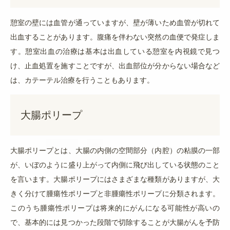
憩室の壁には血管が通っていますが、壁が薄いため血管が切れて
出血することがあります。腹痛を伴わない突然の血便で発症しま
す。憩室出血の治療は基本は出血している憩室を内視鏡で見つ
け、止血処置を施すことですが、出血部位が分からない場合など
は、カテーテル治療を行うこともあります。
大腸ポリープ
大腸ポリープとは
、大腸の内側の空間部分（内腔）の粘膜の一部
が、いぼのように盛り上がって内側に飛び出している状態のこと
を言います。大腸ポリープにはさまざまな種類がありますが、大
きく分けて
腫瘍性ポリープと非腫瘍性ポリープ
に分類されます。
このうち
腫瘍性ポリープは将来的にがんになる可能性が高いの
で、基本的には見つかった段階で切除することが大腸がんを予防