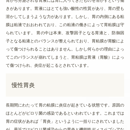
胃から分泌される胃液には胃に入ってきたものを溶かすという働
きがあります。胃液にはとても強い酸性の性質があり、胃の壁も
溶かしてしまうような力があります。しかし、胃の内側にある粘
膜は粘液でおおわれており、この粘液の働きによって胃粘膜は守
られています。 胃の中は本来、攻撃因子となる胃液と、防御因
子となる粘液とのバランスが整えられており、胃粘膜が胃酸によ
って傷つけられることはありません。しかし何らかの理由によっ
てこのバランスが崩れてしまうと、胃粘膜は胃液（胃酸）によっ
て傷つけられ、炎症が起こるとされています。
慢性胃炎
長期間にわたって胃の粘膜に炎症が起きている状態です。原因の
ほとんどがピロリ菌の感染であるといわれています。これまでは
胃の症状があれば「胃炎」というように一括りにされていました
が、最近ではピロリ菌感染からの胃炎と機能性ディスペプシアな