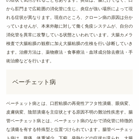
から肛門まで広範囲の消化管に生じ、炎症が強い場所によって現
れる症状が異なります。現在のところ、クローン病の原因は分か
っていませんが、本来外敵に対して働く免疫システムが、自分の
消化管を異常に攻撃している状態といわれています。大腸カメラ
検査で大腸粘膜の観察に加え大腸粘膜の生検を行い診断していき
ます。治療方法は、薬物療法・食事療法・血球成分除去療法・手
術治療などを行います。
ベーチェット病
ベーチェット病とは、口腔粘膜の再発性アフタ性潰瘍、眼病変、
皮膚病変、陰部潰瘍を主症状とする原因不明の難治性疾患す。腸
管ベーチェット病とは、ベーチェット病のなかで消化管に特徴的
な潰瘍を有する特殊型と位置づけられています。腸管ベーチェッ
ト病は、腹痛、体重減少、下痢、発熱などの症状が見られ、大腸