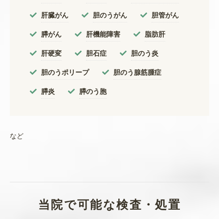
肝臓がん
胆のうがん
胆管がん
膵がん
肝機能障害
脂肪肝
肝硬変
胆石症
胆のう炎
胆のうポリープ
胆のう腺筋腫症
膵炎
膵のう胞
など
当院で可能な検査・処置