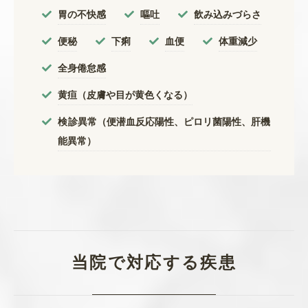
胃の不快感
嘔吐
飲み込みづらさ
便秘
下痢
血便
体重減少
全身倦怠感
黄疸（皮膚や目が黄色くなる）
検診異常（便潜血反応陽性、ピロリ菌陽性、肝機
能異常）
当院で対応する疾患