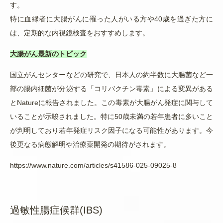
す。
特に血縁者に大腸がんに罹った人がいる方や40歳を過ぎた方に
は、定期的な内視鏡検査をおすすめします。
大腸がん最新のトピック
国立がんセンターなどの研究で、日本人の約半数に大腸菌など一
部の腸内細菌が分泌する「コリバクチン毒素
」による変異がある
とNatureに報告されました。この毒素が大腸
がん発症に関与して
いることが示唆されました。特に50歳未満の若年患者に多いこと
が判明しており若年発症リスク因子になる可能性があります。今
後更なる病態解明や治療薬開発の期待がされます。
https://www.nature.com/articles/s41586-025-09025-8
過敏性腸症候群(IBS)