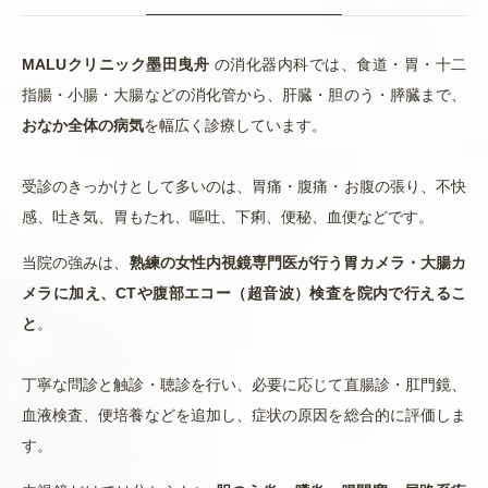
MALUクリニック墨田曳舟
の消化器内科では、食道・胃・十二
指腸・小腸・大腸などの消化管から、肝臓・胆のう・膵臓まで、
おなか全体の病気
を幅広く診療しています。
受診のきっかけとして多いのは、胃痛・腹痛・お腹の張り、不快
感、吐き気、胃もたれ、嘔吐、下痢、便秘、血便などです。
当院の強みは、
熟練の女性内視鏡専門医が行う胃カメラ・大腸カ
メラに加え、CTや腹部エコー（超音波）検査を院内で行えるこ
と
。
丁寧な問診と触診・聴診を行い、必要に応じて直腸診・肛門鏡、
血液検査、便培養などを追加し、症状の原因を総合的に評価しま
す。